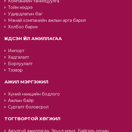
Компанийн танилцуулга
Тойм мэдээ
Удирдлагын баг
Манай компанийн ажлын арга барил
Холбоо барих
ҮНДСЭН ҮЙЛ АЖИЛЛАГАА
Импорт
Хадгалалт
Борлуулалт
Тээвэр
АЖИЛ МЭРГЭЖИЛ
Хүний нөөцийн бодлого
Ажлын байр
Сургалт боловсрол
ТОГТВОРТОЙ ХӨГЖИЛ
Аюулгүй ажиллагаа, Эрүүл мэнд, Байгаль орчин