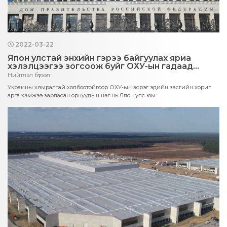
2022-03-22
Япон улстай энхийн гэрээ байгуулах яриа
хэлэлцээгээ зогсоож буйг ОХУ-ын гадаад
хэргийн яам мэдэгджээ
Нийтлэл бүтээл
Украины хямралтай холбоотойгоор ОХУ-ын эсрэг эдийн засгийн хориг
арга хэмжээ зарласан орнуудын нэг нь Япон улс юм.