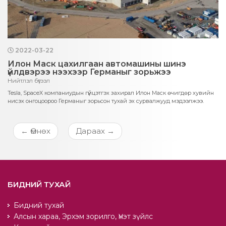
2022-03-22
Илон Маск цахилгаан автомашины шинэ
үйлдвэрээ нээхээр Германыг зорьжээ
Нийтлэл бүтээл
Tesla, SpaceX компаниудын гүйцэтгэх захирал Илон Маск өчигдөр хувийн
нисэх онгоцоороо Германыг зорьсон тухай эх сурвалжууд мэдээлжээ.
←
Өмнөх
Дараах
→
БИДНИЙ ТУХАЙ
Бидний тухай
Алсын хараа, Эрхэм зорилго, Үнэт зүйлс